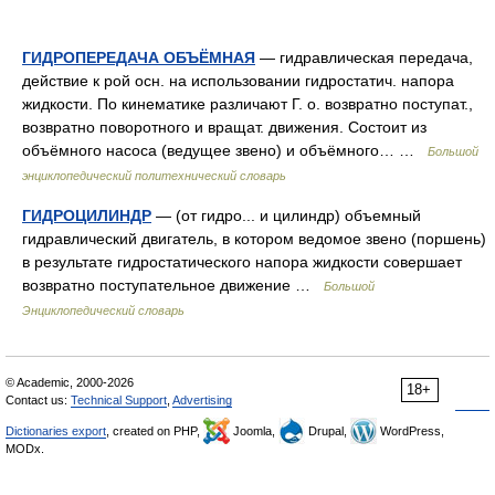
ГИДРОПЕРЕДАЧА ОБЪЁМНАЯ
— гидравлическая передача,
действие к рой осн. на использовании гидростатич. напора
жидкости. По кинематике различают Г. о. возвратно поступат.,
возвратно поворотного и вращат. движения. Состоит из
объёмного насоса (ведущее звено) и объёмного… …
Большой
энциклопедический политехнический словарь
ГИДРОЦИЛИНДР
— (от гидро... и цилиндр) объемный
гидравлический двигатель, в котором ведомое звено (поршень)
в результате гидростатического напора жидкости совершает
возвратно поступательное движение …
Большой
Энциклопедический словарь
© Academic, 2000-2026
18+
Contact us:
Technical Support
,
Advertising
Dictionaries export
, created on PHP,
Joomla,
Drupal,
WordPress,
MODx.