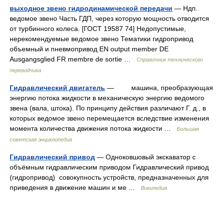
выходное звено гидродинамической передачи
— Ндп.
ведомое звено Часть ГДП, через которую мощность отводится
от турбинного колеса. [ГОСТ 19587 74] Недопустимые,
нерекомендуемые ведомое звено Тематики гидропривод
объемный и пневмопривод EN output member DE
Ausgangsglied FR membre de sortie …
Справочник технического
переводчика
Гидравлический двигатель
— машина, преобразующая
энергию потока жидкости в механическую энергию ведомого
звена (вала, штока). По принципу действия различают Г. д., в
которых ведомое звено перемещается вследствие изменения
момента количества движения потока жидкости …
Большая
советская энциклопедия
Гидравлический привод
— Одноковшовый экскаватор с
объёмным гидравлическим приводом Гидравлический привод
(гидропривод) совокупность устройств, предназначенных для
приведения в движение машин и ме …
Википедия